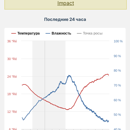
Impact
Последние 24 часа
Последние 24 часа
Температура
Влажность
Точка росы
36 °Ré
100 %
90 %
30 °Ré
80 %
24 °Ré
70 %
18 °Ré
60 %
12 °Ré
50 %
6 °Ré
40 %