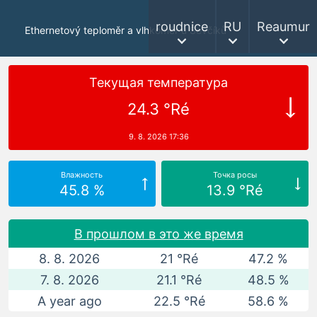
roudnice
RU
Reaumur
Ethernetový teploměr a vlhkoměr u Ševčíků
Текущая температура
24.3 °Ré
9. 8. 2026 17:36
Влажность
Точка росы
45.8 %
13.9 °Ré
В прошлом в это же время
8. 8. 2026
21 °Ré
47.2 %
7. 8. 2026
21.1 °Ré
48.5 %
A year ago
22.5 °Ré
58.6 %