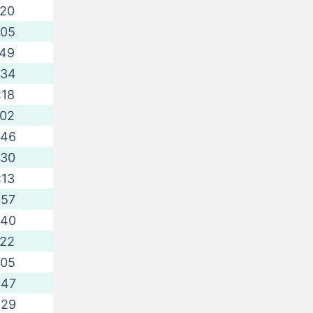
:20
:05
:49
:34
:18
:02
:46
:30
:13
:57
:40
:22
:05
:47
:29