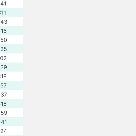
:41
:11
:43
:16
:50
:25
:02
:39
:18
:57
:37
:18
:59
:41
:24