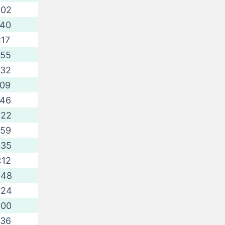
:02
:40
:17
:55
:32
:09
:46
:22
:59
:35
:12
:48
:24
:00
:36