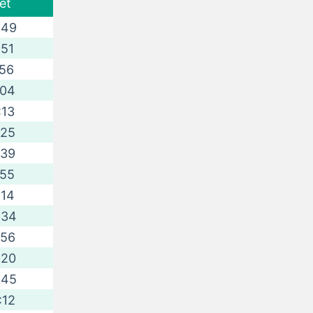
et
:49
:51
:56
:04
:13
:25
:39
:55
:14
:34
:56
:20
:45
:12