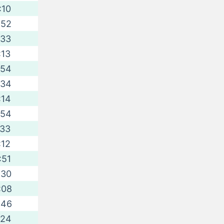
:10
:52
:33
:13
:54
:34
:14
:54
:33
:12
:51
:30
:08
:46
:24