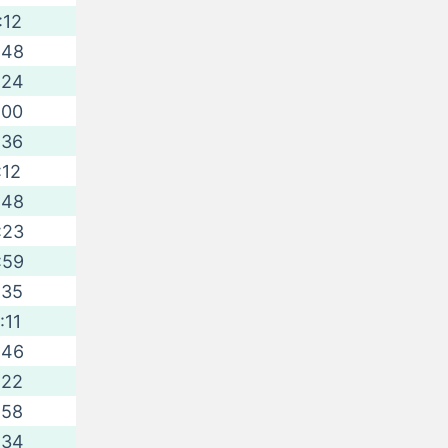
:12
:48
:24
:00
:36
:12
:48
:23
:59
:35
:11
:46
:22
:58
:34