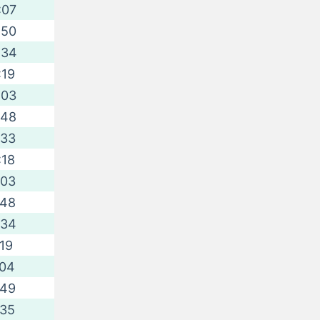
:07
:50
:34
:19
:03
:48
:33
:18
:03
:48
:34
:19
:04
:49
:35