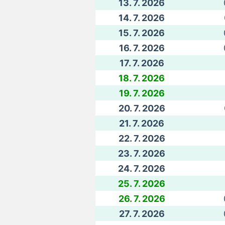
13. 7. 2026
14. 7. 2026
15. 7. 2026
16. 7. 2026
17. 7. 2026
18. 7. 2026
19. 7. 2026
20. 7. 2026
21. 7. 2026
22. 7. 2026
23. 7. 2026
24. 7. 2026
25. 7. 2026
26. 7. 2026
27. 7. 2026