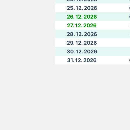
25. 12. 2026
26. 12. 2026
27. 12. 2026
28. 12. 2026
29. 12. 2026
30. 12. 2026
31. 12. 2026