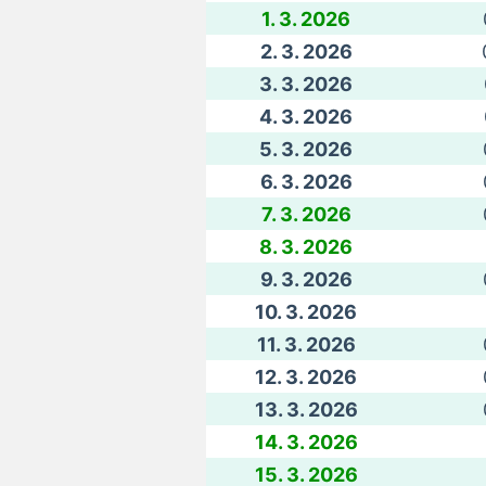
1. 3. 2026
2. 3. 2026
3. 3. 2026
4. 3. 2026
5. 3. 2026
6. 3. 2026
7. 3. 2026
8. 3. 2026
9. 3. 2026
10. 3. 2026
11. 3. 2026
12. 3. 2026
13. 3. 2026
14. 3. 2026
15. 3. 2026