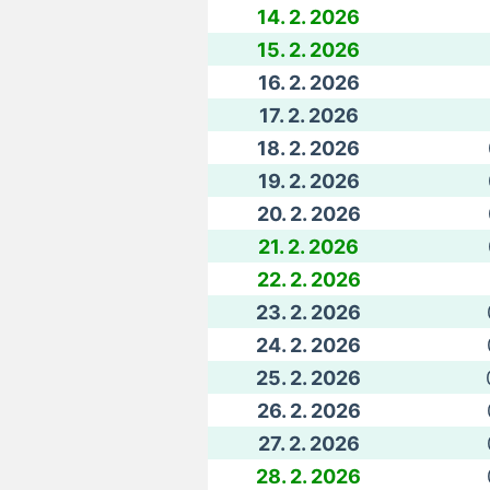
14. 2. 2026
15. 2. 2026
16. 2. 2026
17. 2. 2026
18. 2. 2026
19. 2. 2026
20. 2. 2026
21. 2. 2026
22. 2. 2026
23. 2. 2026
24. 2. 2026
25. 2. 2026
26. 2. 2026
27. 2. 2026
28. 2. 2026