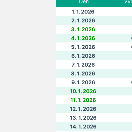
Den
Vý
1. 1. 2026
2. 1. 2026
3. 1. 2026
4. 1. 2026
5. 1. 2026
6. 1. 2026
7. 1. 2026
8. 1. 2026
9. 1. 2026
10. 1. 2026
11. 1. 2026
12. 1. 2026
13. 1. 2026
14. 1. 2026