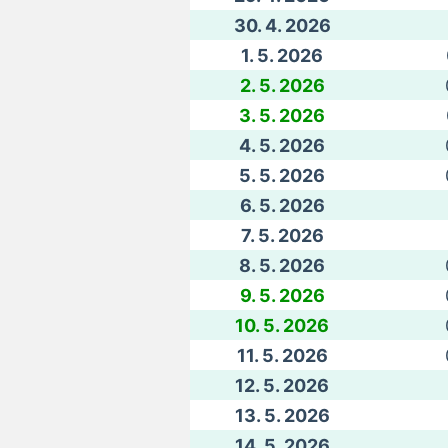
30. 4. 2026
1. 5. 2026
2. 5. 2026
3. 5. 2026
4. 5. 2026
5. 5. 2026
6. 5. 2026
7. 5. 2026
8. 5. 2026
9. 5. 2026
10. 5. 2026
11. 5. 2026
12. 5. 2026
13. 5. 2026
14. 5. 2026