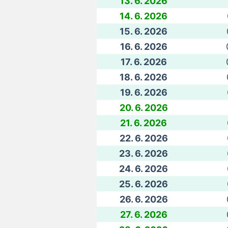
13. 6. 2026
14. 6. 2026
15. 6. 2026
16. 6. 2026
17. 6. 2026
18. 6. 2026
19. 6. 2026
20. 6. 2026
21. 6. 2026
22. 6. 2026
23. 6. 2026
24. 6. 2026
25. 6. 2026
26. 6. 2026
27. 6. 2026