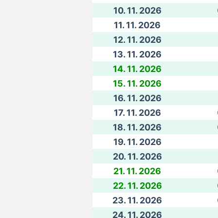
10. 11. 2026
11. 11. 2026
12. 11. 2026
13. 11. 2026
14. 11. 2026
15. 11. 2026
16. 11. 2026
17. 11. 2026
18. 11. 2026
19. 11. 2026
20. 11. 2026
21. 11. 2026
22. 11. 2026
23. 11. 2026
24. 11. 2026