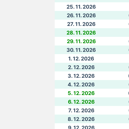
25. 11. 2026
26. 11. 2026
27. 11. 2026
28. 11. 2026
29. 11. 2026
30. 11. 2026
1. 12. 2026
2. 12. 2026
3. 12. 2026
4. 12. 2026
5. 12. 2026
6. 12. 2026
7. 12. 2026
8. 12. 2026
9. 12. 2026