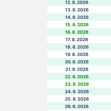
12. 8. 2026
13. 8. 2026
14. 8. 2026
15. 8. 2026
16. 8. 2026
17. 8. 2026
18. 8. 2026
19. 8. 2026
20. 8. 2026
21. 8. 2026
22. 8. 2026
23. 8. 2026
24. 8. 2026
25. 8. 2026
26. 8. 2026