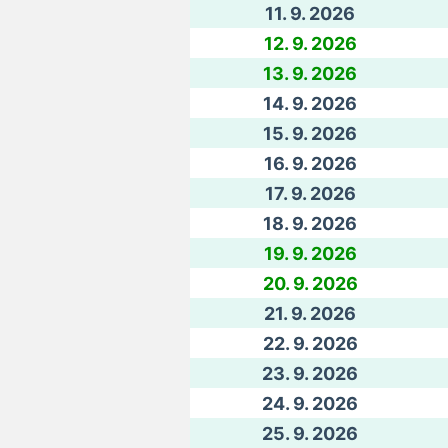
11. 9. 2026
12. 9. 2026
13. 9. 2026
14. 9. 2026
15. 9. 2026
16. 9. 2026
17. 9. 2026
18. 9. 2026
19. 9. 2026
20. 9. 2026
21. 9. 2026
22. 9. 2026
23. 9. 2026
24. 9. 2026
25. 9. 2026