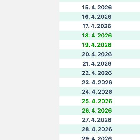
15. 4. 2026
16. 4. 2026
17. 4. 2026
18. 4. 2026
19. 4. 2026
20. 4. 2026
21. 4. 2026
22. 4. 2026
23. 4. 2026
24. 4. 2026
25. 4. 2026
26. 4. 2026
27. 4. 2026
28. 4. 2026
29. 4. 2026