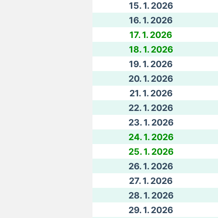
15. 1. 2026
16. 1. 2026
17. 1. 2026
18. 1. 2026
19. 1. 2026
20. 1. 2026
21. 1. 2026
22. 1. 2026
23. 1. 2026
24. 1. 2026
25. 1. 2026
26. 1. 2026
27. 1. 2026
28. 1. 2026
29. 1. 2026