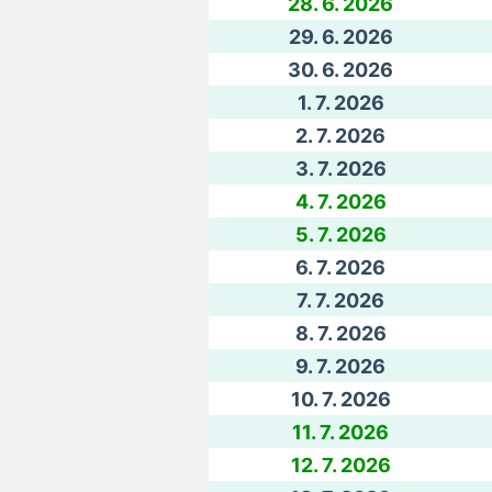
28. 6. 2026
29. 6. 2026
30. 6. 2026
1. 7. 2026
2. 7. 2026
3. 7. 2026
4. 7. 2026
5. 7. 2026
6. 7. 2026
7. 7. 2026
8. 7. 2026
9. 7. 2026
10. 7. 2026
11. 7. 2026
12. 7. 2026