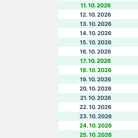
11. 10. 2026
12. 10. 2026
13. 10. 2026
14. 10. 2026
15. 10. 2026
16. 10. 2026
17. 10. 2026
18. 10. 2026
19. 10. 2026
20. 10. 2026
21. 10. 2026
22. 10. 2026
23. 10. 2026
24. 10. 2026
25. 10. 2026