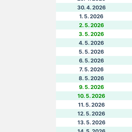
30. 4. 2026
1. 5. 2026
2. 5. 2026
3. 5. 2026
4. 5. 2026
5. 5. 2026
6. 5. 2026
7. 5. 2026
8. 5. 2026
9. 5. 2026
10. 5. 2026
11. 5. 2026
12. 5. 2026
13. 5. 2026
14. 5. 2026