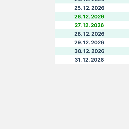
25. 12. 2026
26. 12. 2026
27. 12. 2026
28. 12. 2026
29. 12. 2026
30. 12. 2026
31. 12. 2026