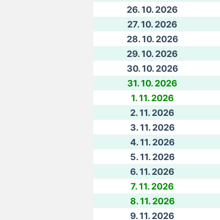
26. 10. 2026
27. 10. 2026
28. 10. 2026
29. 10. 2026
30. 10. 2026
31. 10. 2026
1. 11. 2026
2. 11. 2026
3. 11. 2026
4. 11. 2026
5. 11. 2026
6. 11. 2026
7. 11. 2026
8. 11. 2026
9. 11. 2026