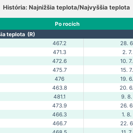
História: Najnižšia teplota/Najvyššia teplota
Po rocích
ia teplota (R)
467.2
28. 6
471.3
2. 7.
472.6
10. 7
475.7
15. 7
476
19. 6
463.8
20. 6
481.1
9. 8.
473.9
26. 6
466.3
1. 8.
466.7
22. 6
468.5
11. 7