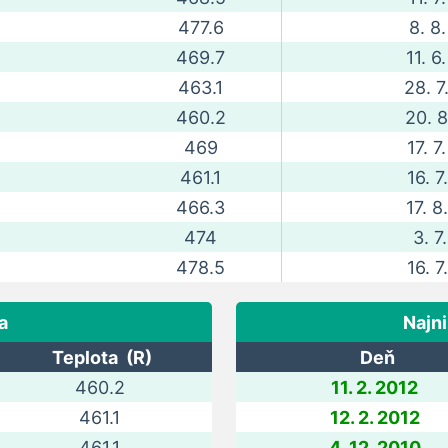
477.6
8. 8.
469.7
11. 6
463.1
28. 7
460.2
20. 8
469
17. 7
461.1
16. 7
466.3
17. 8
474
3. 7.
478.5
16. 7
a
Najni
Teplota (R)
Deň
460.2
11. 2. 2012
461.1
12. 2. 2012
461.1
4. 12. 2010