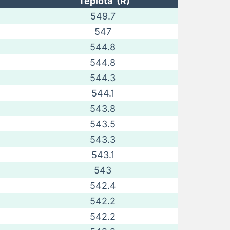
Teplota (R)
549.7
547
544.8
544.8
544.3
544.1
543.8
543.5
543.3
543.1
543
542.4
542.2
542.2