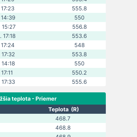
 17:23
555.8
. 14:39
550
. 15:27
556.8
. 17:18
553.6
. 17:24
548
. 17:32
553.8
. 14:18
550
 17:11
550.2
. 17:33
555.6
žšia teplota - Priemer
Teplota (R)
468.7
468.8
468.9