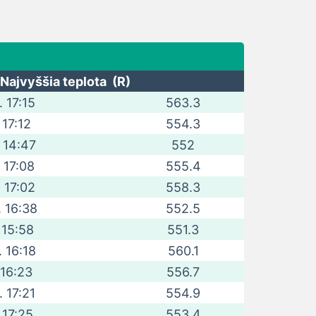
Najvyššia teplota (R)
. 17:15
563.3
 17:12
554.3
. 14:47
552
. 17:08
555.4
. 17:02
558.3
. 16:38
552.5
 15:58
551.3
. 16:18
560.1
 16:23
556.7
. 17:21
554.9
. 17:25
553.4