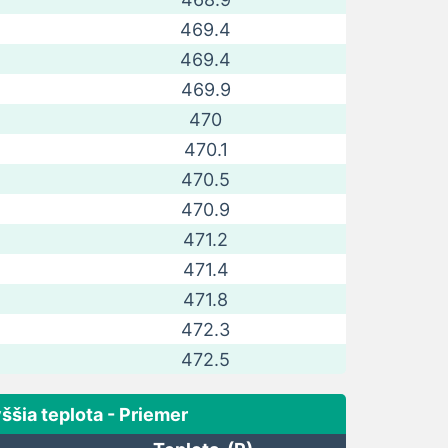
469.4
469.4
469.9
470
470.1
470.5
470.9
471.2
471.4
471.8
472.3
472.5
ššia teplota - Priemer