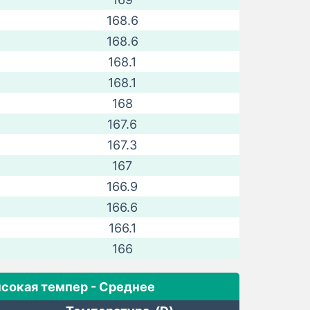
168.6
168.6
168.1
168.1
168
167.6
167.3
167
166.9
166.6
166.1
166
сокая темпер - Среднее