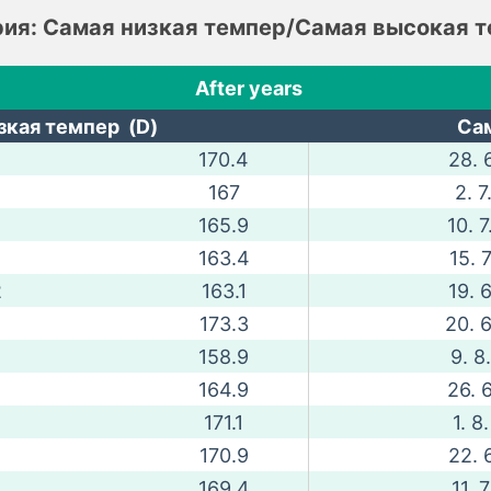
ия: Самая низкая темпер/Самая высокая 
After years
зкая темпер (D)
Сам
170.4
28. 6
167
2. 7
165.9
10. 7
163.4
15. 7
2
163.1
19. 6
173.3
20. 6
158.9
9. 8
164.9
26. 6
171.1
1. 8
170.9
22. 6
169.4
11. 7