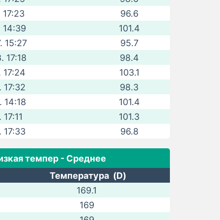
. 17:23
96.6
. 14:39
101.4
. 15:27
95.7
. 17:18
98.4
. 17:24
103.1
. 17:32
98.3
. 14:18
101.4
. 17:11
101.3
. 17:33
96.8
изкая темпер - Среднее
Температура (D)
169.1
169
169