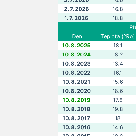
2. 7. 2026
16.8
1. 7. 2026
18.8
Př
Den
Teplota (°Ro
10. 8. 2025
18.1
10. 8. 2024
18.2
10. 8. 2023
13.4
10. 8. 2022
16.1
10. 8. 2021
15.6
10. 8. 2020
18.6
10. 8. 2019
17.8
10. 8. 2018
19.8
10. 8. 2017
18
10. 8. 2016
14.6