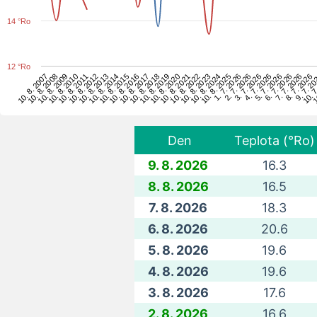
14 °Ro
12 °Ro
10. 8. 2015
9. 7. 2
10. 8. 2014
8. 7. 2026
10. 8. 2013
7. 7. 2026
10. 8. 2012
6. 7. 2026
10. 8. 2011
5. 7. 2026
10. 8. 2010
4. 7. 2026
10. 8. 2009
3. 7. 2026
10. 8. 2008
2. 7. 2026
10. 8. 2007
1. 7. 2026
10. 8. 2025
10. 8. 2024
10. 8. 2023
10. 8. 2022
10. 8. 2021
10. 8. 2020
10. 8. 2019
10. 8. 2018
10. 8. 2017
1
10. 8. 2016
10. 7
Den
Teplota (°Ro
9. 8. 2026
16.3
8. 8. 2026
16.5
7. 8. 2026
18.3
6. 8. 2026
20.6
5. 8. 2026
19.6
4. 8. 2026
19.6
3. 8. 2026
17.6
2. 8. 2026
16.6