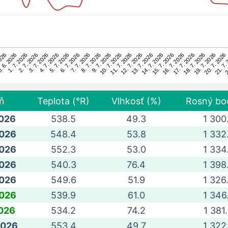
19. 7. 2026
12. 7. 2026
5. 7. 2026
2
15. 7. 2026
8. 7. 2026
1. 7. 2026
18. 7. 2026
11. 7. 2026
4. 7. 2026
21. 7.
14. 7. 2026
7. 7. 2026
. 6. 2026
17. 7. 2026
10. 7. 2026
3. 7. 2026
20. 7. 2026
13. 7. 2026
6. 7. 2026
2026
16. 7. 2026
9. 7. 2026
2. 7. 2026
ň
Teplota (°R)
Vlhkosť (%)
Rosný bo
2026
538.5
49.3
1 300
2026
548.4
53.8
1 332
2026
552.3
53.0
1 334
2026
540.3
76.4
1 398
2026
549.6
51.9
1 326
2026
539.9
61.0
1 346
2026
534.2
74.2
1 381
 2026
553.4
49.7
1 322