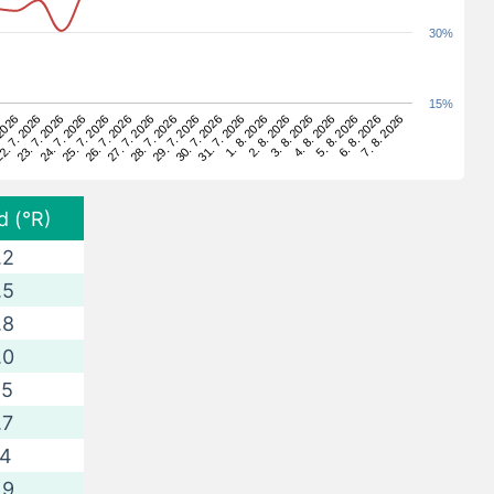
30%
15%
2. 8. 2026
26. 7. 2026
5. 8. 2026
29. 7. 2026
2. 7. 2026
1. 8. 2026
25. 7. 2026
4. 8. 2026
28. 7. 2026
 2026
7. 8. 2026
31. 7. 2026
24. 7. 2026
3. 8. 2026
27. 7. 2026
6. 8. 2026
30. 7. 2026
23. 7. 2026
d (°R)
.2
.5
.8
.0
.5
.7
.4
.9