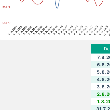
528 °R
516 °R
8. 8. 2008
8. 8. 2025
8. 8. 2018
8. 8. 2011
8. 8. 2021
8. 8. 2014
8. 8. 2007
8. 8. 2024
8. 8. 2017
8. 8. 2010
30
8. 8. 2020
8. 8. 2013
8. 8. 2023
8. 8. 2016
8. 8. 2009
29. 6. 
8. 8. 2019
8. 8. 2012
8. 8. 2022
8. 8. 2015
De
7. 8. 
6. 8. 
5. 8. 
4. 8. 
3. 8. 
2. 8. 
1. 8. 
31. 7.