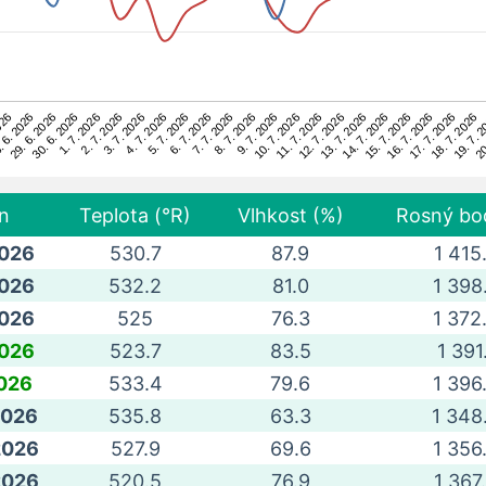
 6. 2026
3. 7. 2026
8. 7. 2026
13. 7. 2026
18. 7. 2026
29. 6. 2026
4. 7. 2026
9. 7. 2026
14. 7. 2026
19. 7. 
30. 6. 2026
5. 7. 2026
10. 7. 2026
15. 7. 2026
20
1. 7. 2026
6. 7. 2026
11. 7. 2026
16. 7. 2026
026
2. 7. 2026
7. 7. 2026
12. 7. 2026
17. 7. 2026
n
Teplota (°R)
Vlhkost (%)
Rosný bo
2026
530.7
87.9
1 415
2026
532.2
81.0
1 398
2026
525
76.3
1 372
2026
523.7
83.5
1 391
2026
533.4
79.6
1 396
 2026
535.8
63.3
1 348
 2026
527.9
69.6
1 356
 2026
520.5
76.9
1 367