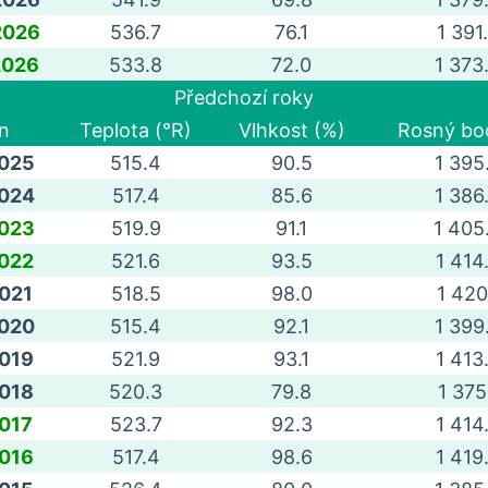
 2026
536.7
76.1
1 391
 2026
533.8
72.0
1 373
Předchozí roky
n
Teplota (°R)
Vlhkost (%)
Rosný bo
2025
515.4
90.5
1 395
2024
517.4
85.6
1 386
2023
519.9
91.1
1 405
2022
521.6
93.5
1 414
2021
518.5
98.0
1 420
2020
515.4
92.1
1 399
2019
521.9
93.1
1 413
2018
520.3
79.8
1 375
2017
523.7
92.3
1 414
2016
517.4
98.6
1 419