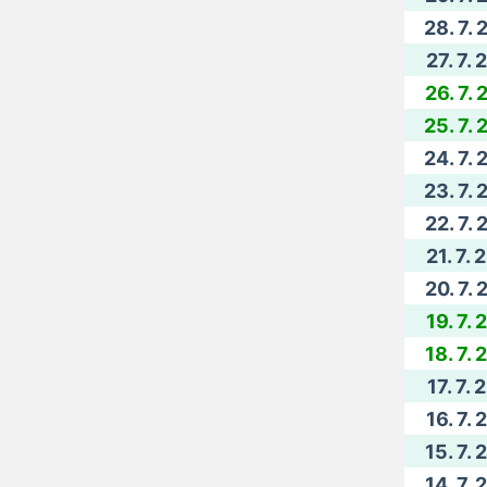
28. 7.
27. 7.
26. 7.
25. 7.
24. 7.
23. 7.
22. 7.
21. 7.
20. 7.
19. 7.
18. 7.
17. 7.
16. 7.
15. 7.
14. 7.