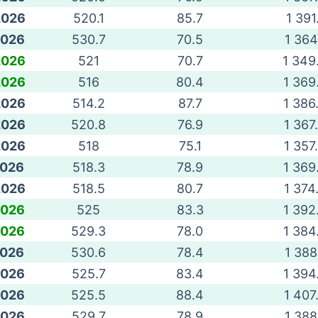
 2026
520.1
85.7
1 391
 2026
530.7
70.5
1 364
 2026
521
70.7
1 349
 2026
516
80.4
1 369
 2026
514.2
87.7
1 386
 2026
520.8
76.9
1 367
 2026
518
75.1
1 357
 2026
518.3
78.9
1 369
 2026
518.5
80.7
1 374
 2026
525
83.3
1 392
 2026
529.3
78.0
1 384
 2026
530.6
78.4
1 388
 2026
525.7
83.4
1 394
 2026
525.5
88.4
1 407
 2026
529.7
78.9
1 388