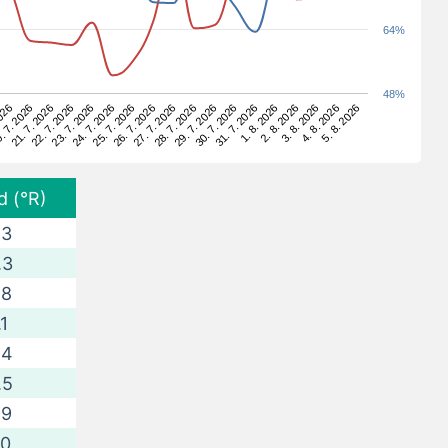
64%
48%
1. 8. 2026
23. 7. 2026
28. 7. 2026
2. 8. 2026
2026
24. 7. 2026
29. 7. 2026
3. 8. 2026
. 7. 2026
25. 7. 2026
30. 7. 2026
4. 8. 2026
21. 7. 2026
26. 7. 2026
31. 7. 2026
5. 8. 2026
22. 7. 2026
27. 7. 2026
d (°R)
.3
.3
.8
.1
.4
.5
.9
.0