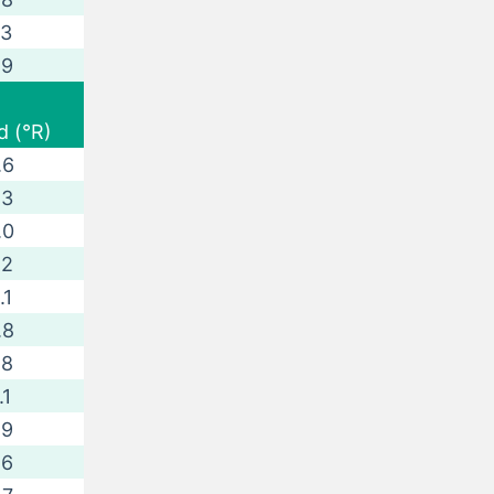
.3
.9
d (°R)
.6
.3
.0
.2
.1
.8
.8
.1
.9
.6