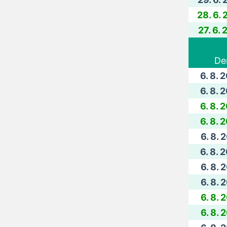
28. 6.
27. 6.
De
6. 8. 
6. 8. 
6. 8. 
6. 8. 
6. 8. 
6. 8. 
6. 8. 
6. 8. 
6. 8. 
6. 8. 