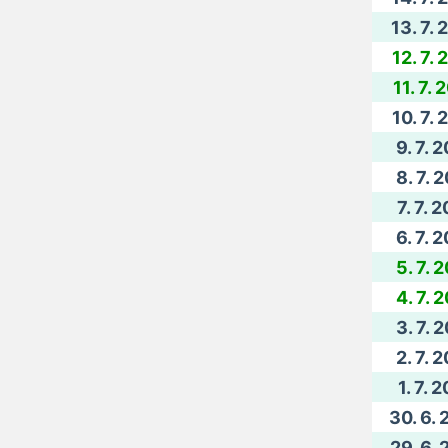
13. 7.
12. 7.
11. 7.
10. 7.
9. 7. 
8. 7. 
7. 7. 
6. 7. 
5. 7. 
4. 7. 
3. 7. 
2. 7. 
1. 7. 
30. 6.
29. 6.