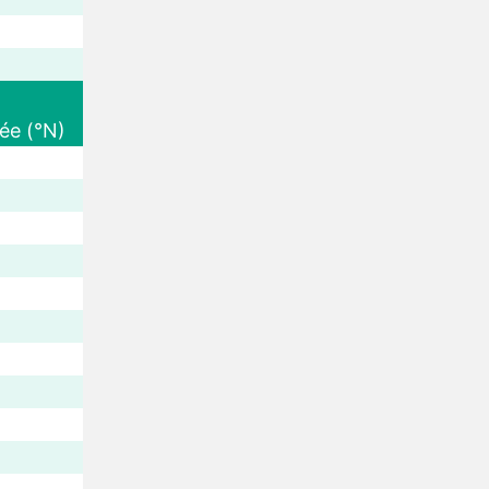
sée (°N)
2
8
5