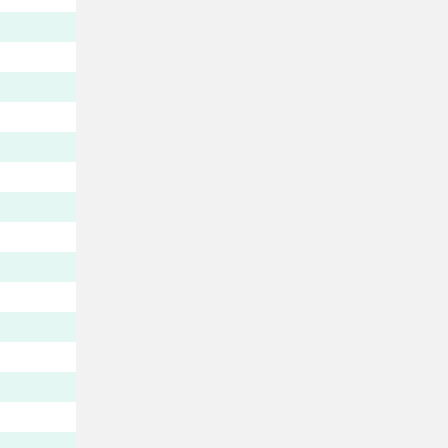
2
2
7
6
2
4