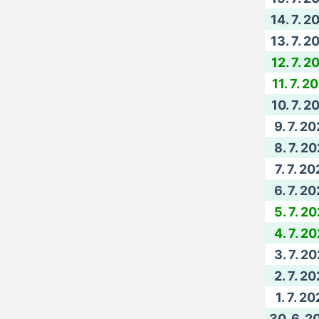
14. 7. 2
13. 7. 2
12. 7. 2
11. 7. 2
10. 7. 2
9. 7. 2
8. 7. 2
7. 7. 2
6. 7. 2
5. 7. 2
4. 7. 2
3. 7. 2
2. 7. 2
1. 7. 2
30. 6. 2