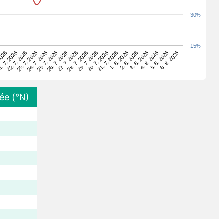
30%
15%
22. 7. 2026
5. 8. 2026
27. 7. 2026
1. 8. 2026
23. 7. 2026
6. 8. 2026
28. 7. 2026
2. 8. 2026
24. 7. 2026
29. 7. 2026
2026
3. 8. 2026
25. 7. 2026
30. 7. 2026
. 7. 2026
4. 8. 2026
26. 7. 2026
31. 7. 2026
sée (°N)
3