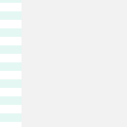
2
6
5
5
3