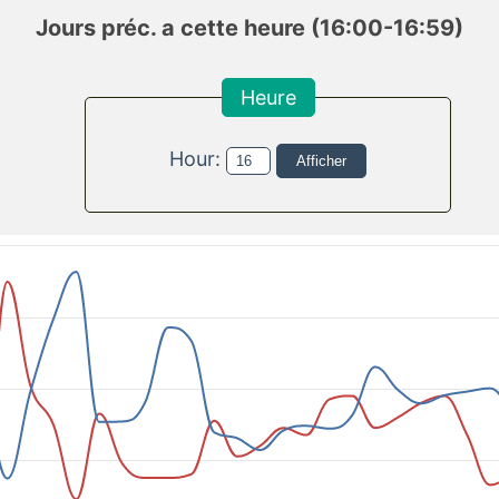
Jours préc. a cette heure (16:00-16:59)
Heure
Hour: