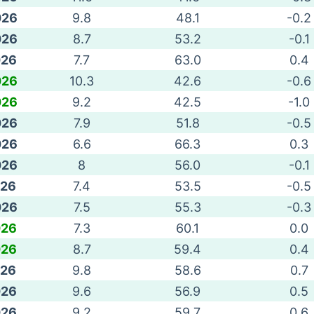
026
9.8
48.1
-0.
026
8.7
53.2
-0.1
026
7.7
63.0
0.4
026
10.3
42.6
-0.
026
9.2
42.5
-1.0
026
7.9
51.8
-0.
026
6.6
66.3
0.3
026
8
56.0
-0.1
026
7.4
53.5
-0.
026
7.5
55.3
-0.
026
7.3
60.1
0.0
026
8.7
59.4
0.4
026
9.8
58.6
0.7
026
9.6
56.9
0.5
026
9.2
59.7
0.6