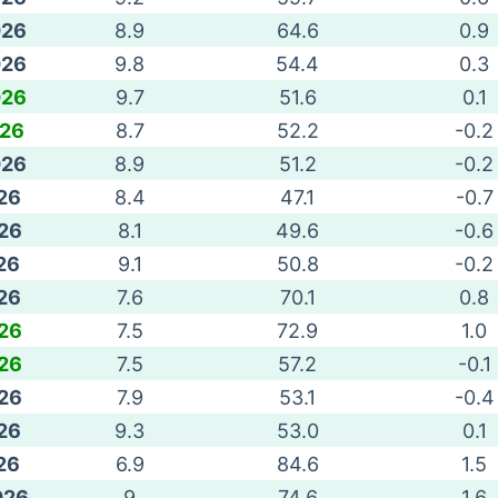
026
8.9
64.6
0.9
026
9.8
54.4
0.3
026
9.7
51.6
0.1
026
8.7
52.2
-0.
026
8.9
51.2
-0.
026
8.4
47.1
-0.
026
8.1
49.6
-0.
026
9.1
50.8
-0.
026
7.6
70.1
0.8
026
7.5
72.9
1.0
026
7.5
57.2
-0.1
026
7.9
53.1
-0.
026
9.3
53.0
0.1
026
6.9
84.6
1.5
026
9
74.6
1.6