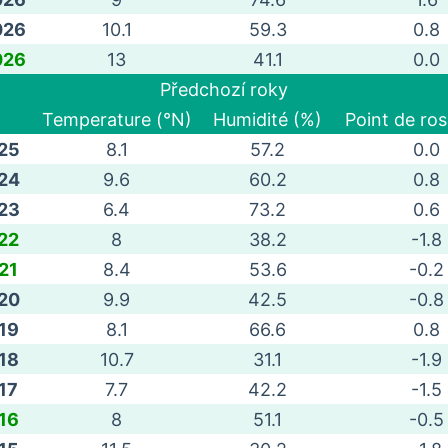
026
10.1
59.3
0.8
026
13
41.1
0.0
Předchozí roky
Temperature (°N)
Humidité (%)
Point de ro
025
8.1
57.2
0.0
024
9.6
60.2
0.8
023
6.4
73.2
0.6
022
8
38.2
-1.8
021
8.4
53.6
-0.
020
9.9
42.5
-0.
019
8.1
66.6
0.8
018
10.7
31.1
-1.9
017
7.7
42.2
-1.5
016
8
51.1
-0.