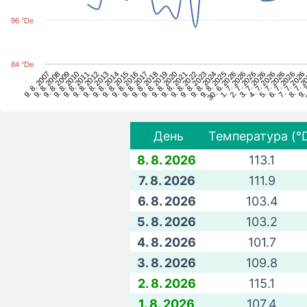
96 °De
84 °De
9. 8. 2018
9. 8. 2009
8. 7. 
9. 8. 2025
9. 8. 2016
9. 8. 2007
6. 7. 2026
9. 8. 2023
9. 8. 2014
4. 7. 2026
9. 8. 2021
9. 8. 2012
2. 7. 2026
9. 8. 2019
9. 8. 2010
9. 
30. 6. 2026
9. 8. 2017
9. 8. 2008
7. 7. 2026
9. 8. 2024
9. 8. 2015
5. 7. 2026
9. 8. 2022
9. 8. 2013
3. 7. 2026
9. 8. 2020
9. 8. 2011
1
1. 7. 2026
День
Температура (°
8. 8. 2026
113.1
7. 8. 2026
111.9
6. 8. 2026
103.4
5. 8. 2026
103.2
4. 8. 2026
101.7
3. 8. 2026
109.8
2. 8. 2026
115.1
1. 8. 2026
107.4