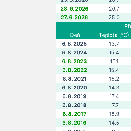
28. 6. 2026
26.7
27. 6. 2026
25.0
Př
Deň
Teplota (°C)
6. 8. 2025
13.7
6. 8. 2024
15.4
6. 8. 2023
16.1
6. 8. 2022
15.4
6. 8. 2021
15.2
6. 8. 2020
14.3
6. 8. 2019
17.4
6. 8. 2018
17.7
6. 8. 2017
18.9
6. 8. 2016
14.5