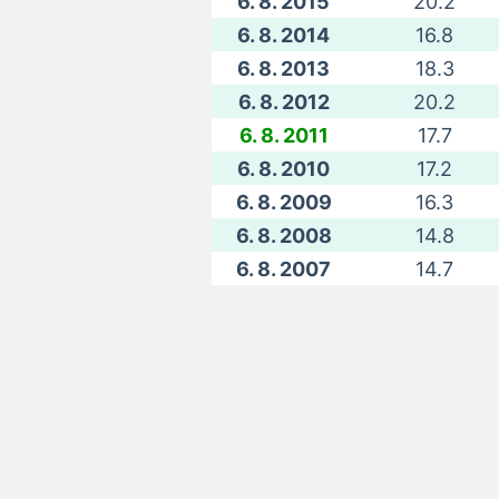
6. 8. 2015
20.2
6. 8. 2014
16.8
6. 8. 2013
18.3
6. 8. 2012
20.2
6. 8. 2011
17.7
6. 8. 2010
17.2
6. 8. 2009
16.3
6. 8. 2008
14.8
6. 8. 2007
14.7