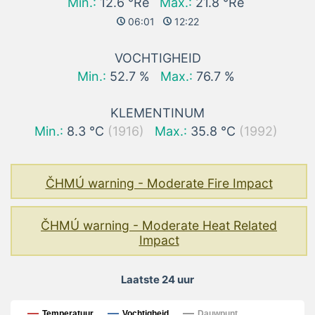
Min.:
12.6 °Ré
Max.:
21.8 °Ré
06:01
12:22
VOCHTIGHEID
Min.:
52.7 %
Max.:
76.7 %
KLEMENTINUM
Min.:
8.3 °C
(1916)
Max.:
35.8 °C
(1992)
ČHMÚ warning - Moderate Fire Impact
ČHMÚ warning - Moderate Heat Related
Impact
Laatste 24 uur
Laatste 24 uur
Temperatuur
Vochtigheid
Dauwpunt