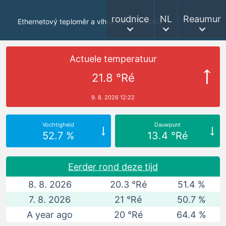
roudnice
NL
Reaumur
Ethernetový teploměr a vlhkoměr u Ševčíků
Actuele temperatuur
21.8 °Ré
9. 8. 2026 12:22
Vochtigheid
Dauwpunt
52.7 %
13.4 °Ré
Eerder rond deze tijd
8. 8. 2026
20.3 °Ré
51.4 %
7. 8. 2026
21 °Ré
50.7 %
A year ago
20 °Ré
64.4 %