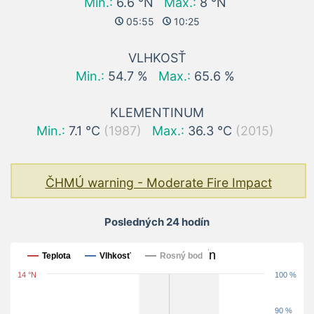
Min.:
6.6 °N
Max.:
8 °N
05:55
10:25
VLHKOSŤ
Min.:
54.7 %
Max.:
65.6 %
KLEMENTINUM
Min.:
7.1 °C
(1987)
Max.:
36.3 °C
(2015)
ČHMÚ warning - Moderate Fire Impact
Posledných 24 hodín
Posledných 24 hodín
Teplota
Vlhkosť
Rosný bod
14 °N
100 %
90 %