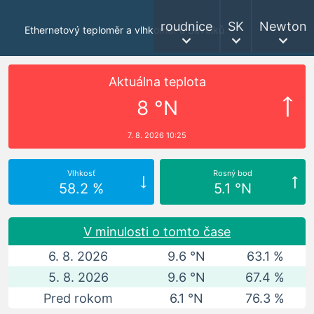
roudnice
SK
Newton
Ethernetový teploměr a vlhkoměr u Ševčíků
Aktuálna teplota
8 °N
7. 8. 2026 10:25
Vlhkosť
Rosný bod
58.2 %
5.1 °N
V minulosti o tomto čase
6. 8. 2026
9.6 °N
63.1 %
5. 8. 2026
9.6 °N
67.4 %
Pred rokom
6.1 °N
76.3 %