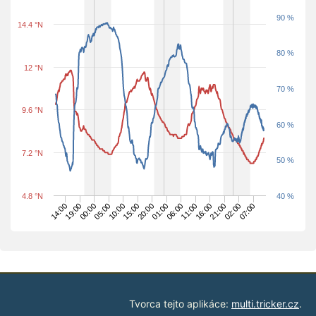
90 %
14.4 °N
80 %
12 °N
70 %
9.6 °N
60 %
7.2 °N
50 %
4.8 °N
40 %
05:00
07:00
10:00
15:00
20:00
01:00
06:00
11:00
14:00
16:00
19:00
21:00
00:00
02:00
Tvorca tejto aplikáce:
multi.tricker.cz
.