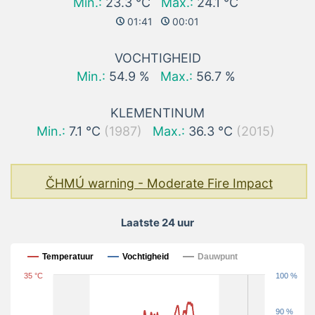
Min.:
23.3 °C
Max.:
24.1 °C
01:41
00:01
VOCHTIGHEID
Min.:
54.9 %
Max.:
56.7 %
KLEMENTINUM
Min.:
7.1 °C
(1987)
Max.:
36.3 °C
(2015)
ČHMÚ warning - Moderate Fire Impact
Laatste 24 uur
Laatste 24 uur
Temperatuur
Vochtigheid
Dauwpunt
35 °C
100 %
90 %