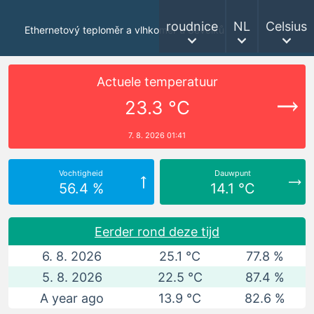
roudnice
NL
Celsius
Ethernetový teploměr a vlhkoměr u Ševčíků
Actuele temperatuur
23.3 °C
7. 8. 2026 01:41
Vochtigheid
Dauwpunt
56.4 %
14.1 °C
Eerder rond deze tijd
6. 8. 2026
25.1 °C
77.8 %
5. 8. 2026
22.5 °C
87.4 %
A year ago
13.9 °C
82.6 %