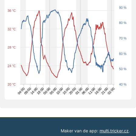
90 %
36 °C
80 %
32 °C
70 %
28 °C
60 %
24 °C
50 %
20 °C
40 %
16:00
05:00
20:00
09:00
11:00
00:00
02:00
15:00
04:00
06:00
19:00
21:00
10:00
01:00
14:00
Maker van de app:
multi.tricker.cz
.