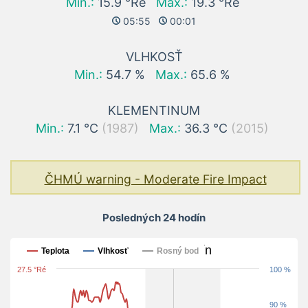
Min.:
15.9 °Ré
Max.:
19.3 °Ré
05:55
00:01
VLHKOSŤ
Min.:
54.7 %
Max.:
65.6 %
KLEMENTINUM
Min.:
7.1 °C
(1987)
Max.:
36.3 °C
(2015)
ČHMÚ warning - Moderate Fire Impact
Posledných 24 hodín
Posledných 24 hodín
Teplota
Vlhkosť
Rosný bod
27.5 °Ré
100 %
90 %