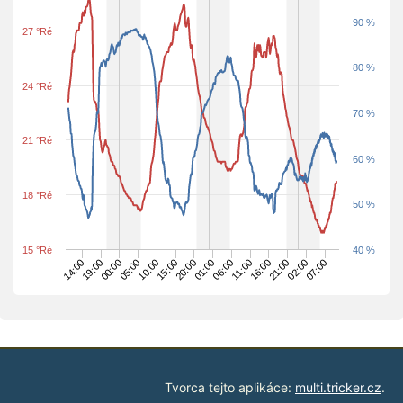
90 %
27 °Ré
80 %
24 °Ré
70 %
21 °Ré
60 %
18 °Ré
50 %
15 °Ré
40 %
14:00
00:00
10:00
20:00
06:00
16:00
02:00
19:00
05:00
15:00
01:00
11:00
21:00
07:00
Tvorca tejto aplikáce:
multi.tricker.cz
.