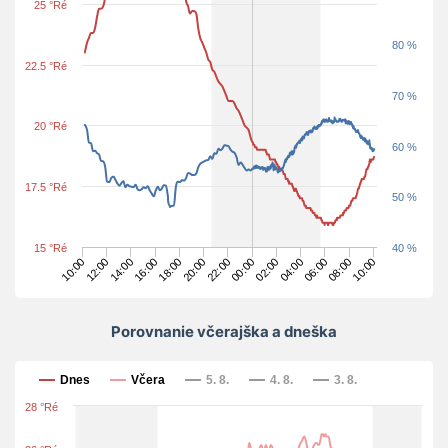
25 °Ré
80 %
22.5 °Ré
70 %
20 °Ré
60 %
17.5 °Ré
50 %
15 °Ré
40 %
10:00
06:00
02:00
22:00
18:00
14:00
10:00
08:00
04:00
00:00
20:00
16:00
12:00
Porovnanie včerajška a dneška
Porovnanie včerajška a dneška
Dnes
Včera
5. 8.
4. 8.
3. 8.
28 °Ré