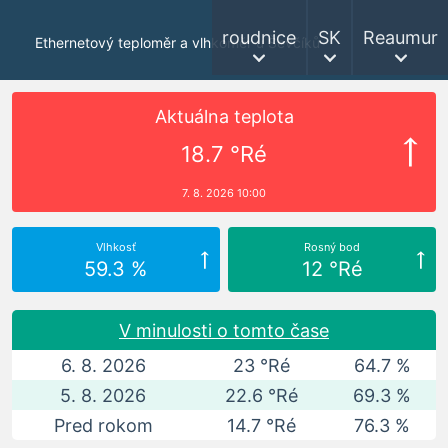
roudnice
SK
Reaumur
Ethernetový teploměr a vlhkoměr u Ševčíků
Aktuálna teplota
18.7 °Ré
7. 8. 2026 10:00
Vlhkosť
Rosný bod
59.3 %
12 °Ré
V minulosti o tomto čase
6. 8. 2026
23 °Ré
64.7 %
5. 8. 2026
22.6 °Ré
69.3 %
Pred rokom
14.7 °Ré
76.3 %