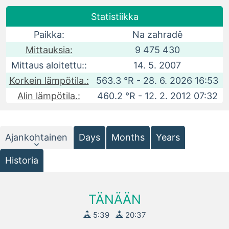
Statistiikka
Paikka:
Na zahradě
Mittauksia:
9 475 430
Mittaus aloitettu::
14. 5. 2007
Korkein lämpötila.:
563.3 °R - 28. 6. 2026 16:53
Alin lämpötila.:
460.2 °R - 12. 2. 2012 07:32
Ajankohtainen
Days
Months
Years
Historia
TÄNÄÄN
5:39
20:37