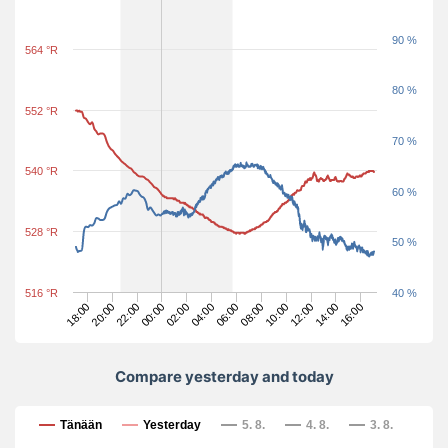
90 %
564 °R
80 %
552 °R
70 %
540 °R
60 %
528 °R
50 %
516 °R
40 %
10:00
18:00
16:00
00:00
06:00
12:00
20:00
02:00
08:00
14:00
22:00
04:00
Compare yesterday and today
Compare yesterday and today
Tänään
Yesterday
5. 8.
4. 8.
3. 8.