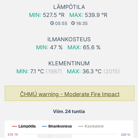
LÄMPÖTILA
MIN:
527.5 °R
MAX:
539.9 °R
05:55
16:35
ILMANKOSTEUS
MIN:
47 %
MAX:
65.6 %
KLEMENTINUM
MIN:
7.1 °C
(1987)
MAX:
36.3 °C
(2015)
ČHMÚ warning - Moderate Fire Impact
Viim. 24 tuntia
Viim. 24 tuntia
Lämpötila
Ilmankosteus
Kastepiste
576 °R
100 %