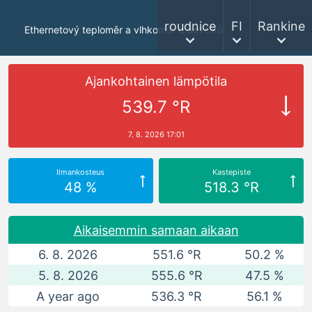
roudnice
FI
Rankine
Ethernetový teploměr a vlhkoměr u Ševčíků
Ajankohtainen lämpötila
539.7 °R
7. 8. 2026 17:01
Ilmankosteus
Kastepiste
48 %
518.3 °R
Aikaisemmin samaan aikaan
6. 8. 2026
551.6 °R
50.2 %
5. 8. 2026
555.6 °R
47.5 %
A year ago
536.3 °R
56.1 %