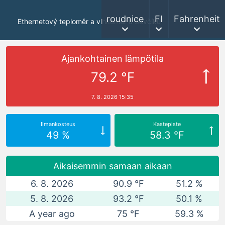
roudnice
FI
Fahrenheit
Ethernetový teploměr a vlhkoměr u Ševčíků
Ajankohtainen lämpötila
79.2 °F
7. 8. 2026 15:35
Ilmankosteus
Kastepiste
49 %
58.3 °F
Aikaisemmin samaan aikaan
6. 8. 2026
90.9 °F
51.2 %
5. 8. 2026
93.2 °F
50.1 %
A year ago
75 °F
59.3 %