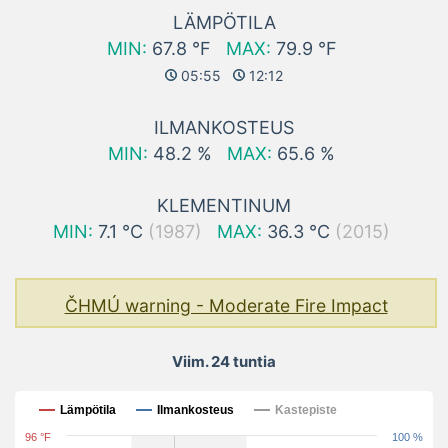
LÄMPÖTILA
MIN:
67.8 °F
MAX:
79.9 °F
05:55
12:12
ILMANKOSTEUS
MIN:
48.2 %
MAX:
65.6 %
KLEMENTINUM
MIN:
7.1 °C
(1987)
MAX:
36.3 °C
(2015)
ČHMÚ warning - Moderate Fire Impact
Viim. 24 tuntia
Viim. 24 tuntia
Lämpötila
Ilmankosteus
Kastepiste
96 °F
100 %