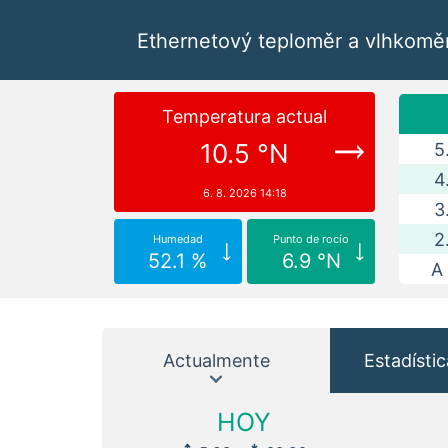
Ethernetový teploměr a vlhkomě
Temperatura actual
10.5 °N
5
4
6. 8. 2026 14:18
3
2
Humedad
Punto de rocío
52.1 %
6.9 °N
A
Actualmente
Estadístic
HOY