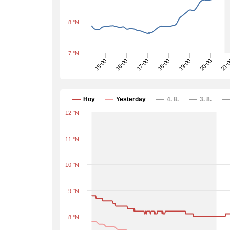
8 °N
7 °N
17:00
21:
16:00
20:00
15:00
19:00
18:00
Hoy
Yesterday
4. 8.
3. 8.
12 °N
11 °N
10 °N
9 °N
8 °N