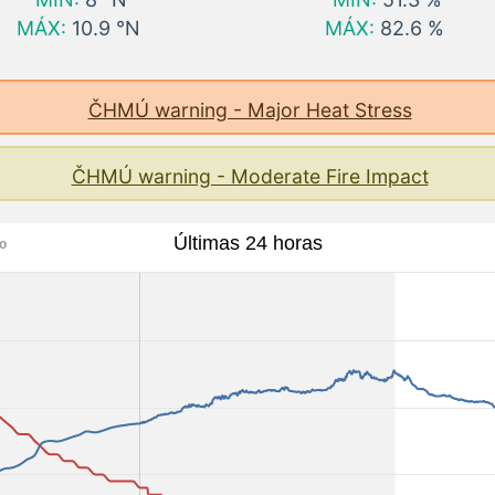
MÁX:
10.9 °N
MÁX:
82.6 %
ČHMÚ warning - Major Heat Stress
ČHMÚ warning - Moderate Fire Impact
Últimas 24 horas
ío