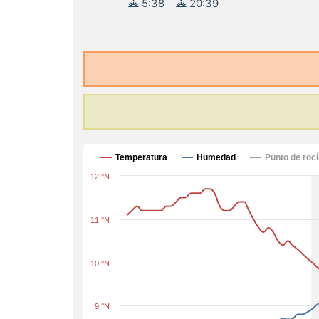
5:38
20:39
Temperatura
Humedad
Punto de roc
12 °N
11 °N
10 °N
9 °N