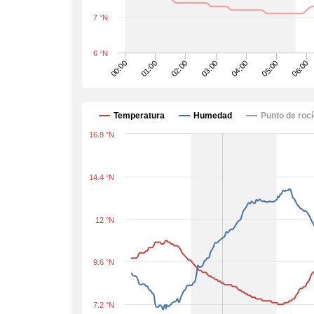
7 °N
6 °N
00:00
01:00
02:00
03:00
04:00
05:00
06:00
Temperatura
Humedad
Punto de roc
16.8 °N
14.4 °N
12 °N
9.6 °N
7.2 °N