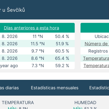
r u Ševčíků
Días anteriores a esta hora
. 8. 2026
11 °N
50.4 %
Ubicac
. 8. 2026
11.5 °N
51.9 %
Número de l
. 8. 2026
9.7 °N
60.5 %
Registros
. 8. 2026
8.6 °N
65.4 %
Temperatura
 year ago
7.3 °N
59.2 %
Temperatura
as diarias
Estadísticas mensuales
Estadísti
TEMPERATURA
HUMEDAD
MÍN:
8 °N
MÍN:
51.3 %