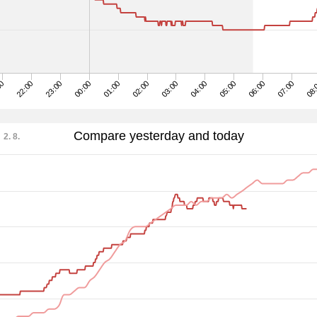
08:
03:00
22:00
07:00
02:00
00
06:00
01:00
05:00
00:00
04:00
23:00
Compare yesterday and today
2. 8.