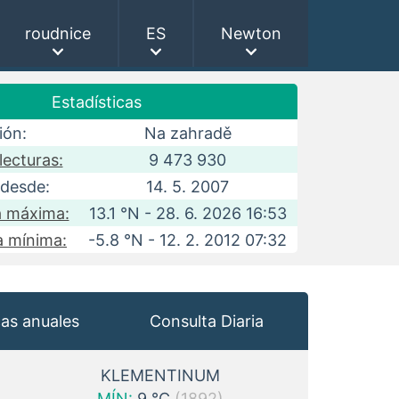
roudnice
ES
Newton
Estadísticas
ión:
Na zahradě
ecturas:
9 473 930
 desde:
14. 5. 2007
 máxima:
13.1 °N - 28. 6. 2026 16:53
 mínima:
-5.8 °N - 12. 2. 2012 07:32
cas anuales
Consulta Diaria
KLEMENTINUM
MÍN:
9 °C
(1892)