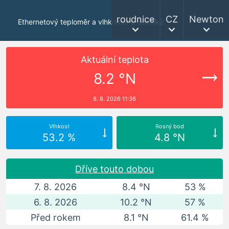
roudnice
CZ
Newton
Ethernetový teploměr a vlhkoměr u Ševčíků
Aktuální teplota
8.2 °N
8. 8. 2026 11:36
Vlhkost
Rosný bod
53.2 %
4.8 °N
Dříve touto dobou
7. 8. 2026
8.4 °N
53 %
6. 8. 2026
10.2 °N
57 %
Před rokem
8.1 °N
61.4 %