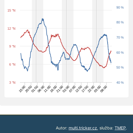
90 %
15 °N
80 %
12 °N
70 %
9 °N
60 %
6 °N
50 %
3 °N
40 %
16:00
21:00
02:00
07:00
12:00
17:00
22:00
03:00
08:00
15:00
20:00
01:00
06:00
11:00
Autor:
multi.tricker.cz
, služba:
TMEP
.