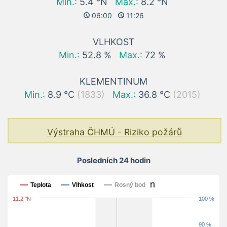
Min.:
5.4 °N
Max.:
8.2 °N
06:00
11:26
VLHKOST
Min.:
52.8 %
Max.:
72 %
KLEMENTINUM
Min.:
8.9 °C
(1833)
Max.:
36.8 °C
(2015)
Výstraha ČHMÚ - Riziko požárů
Posledních 24 hodin
Posledních 24 hodin
Teplota
Vlhkost
Rosný bod
11.2 °N
100 %
90 %